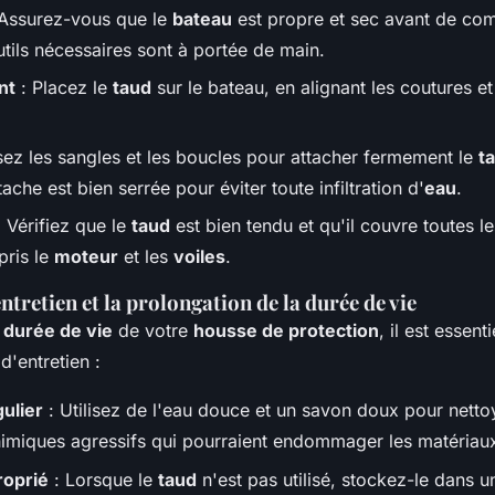
Assurez-vous que le
bateau
est propre et sec avant de com
utils nécessaires sont à portée de main.
nt
: Placez le
taud
sur le bateau, en alignant les coutures et
isez les sangles et les boucles pour attacher fermement le
t
che est bien serrée pour éviter toute infiltration d'
eau
.
 Vérifiez que le
taud
est bien tendu et qu'il couvre toutes le
pris le
moteur
et les
voiles
.
ntretien et la prolongation de la durée de vie
a
durée de vie
de votre
housse de protection
, il est essent
d'entretien :
ulier
: Utilisez de l'eau douce et un savon doux pour netto
himiques agressifs qui pourraient endommager les matériau
roprié
: Lorsque le
taud
n'est pas utilisé, stockez-le dans u