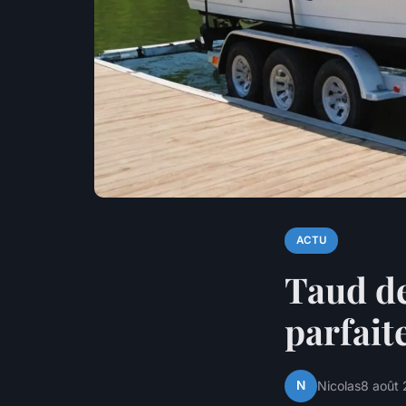
ACTU
Taud de
parfait
N
Nicolas
8 août