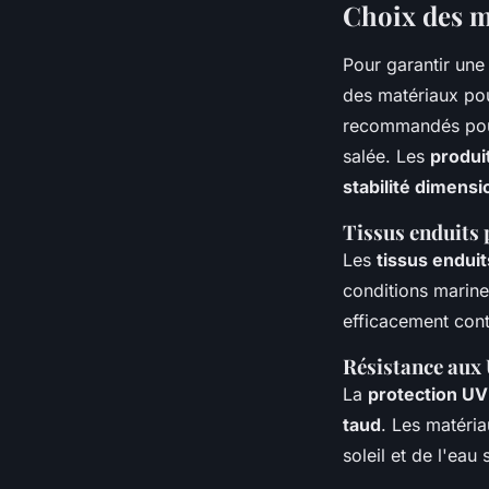
Choix des m
Pour garantir un
des matériaux po
recommandés pour
salée. Les
produi
stabilité dimensi
Tissus enduits
Les
tissus enduit
conditions marin
efficacement cont
Résistance aux U
La
protection UV
taud
. Les matér
soleil et de l'eau