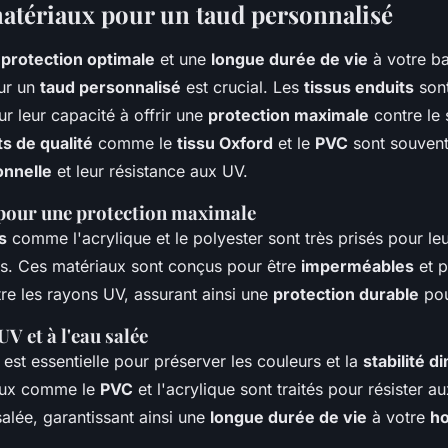
atériaux pour un taud personnalisé
e
protection optimale
et une
longue durée de vie
à votre ba
ur un
taud personnalisé
est crucial. Les
tissus enduits
sont
 leur capacité à offrir une
protection maximale
contre le s
ts de qualité
comme le
tissu Oxford
et le
PVC
sont souvent 
onnelle
et leur résistance aux UV.
 pour une protection maximale
s
comme l'acrylique et le polyester sont très prisés pour le
es. Ces matériaux sont conçus pour être
imperméables
et p
re les rayons UV, assurant ainsi une
protection durable
pou
V et à l'eau salée
est essentielle pour préserver les couleurs et la
stabilité 
iaux comme le
PVC
et l'acrylique sont traités pour résister a
 salée, garantissant ainsi une
longue durée de vie
à votre
ho