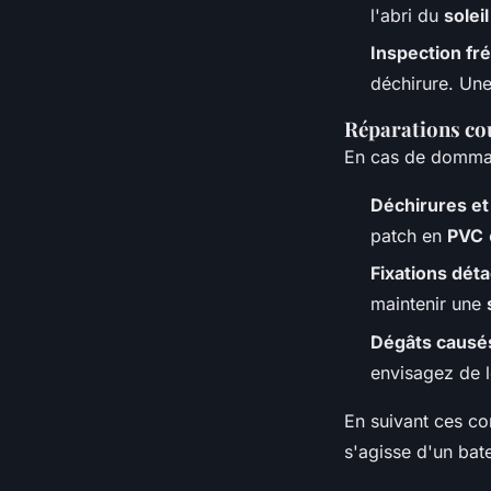
l'abri du
soleil
Inspection fr
déchirure. Un
Réparations cou
En cas de dommag
Déchirures et
patch en
PVC
Fixations dét
maintenir une
Dégâts causés
envisagez de l
En suivant ces co
s'agisse d'un ba