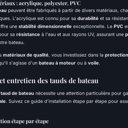
riaux : acrylique, polyester, PVC
eau
peuvent être fabriqués à partir de divers matériaux, ch
ques. L'acrylique est connu pour sa
durabilité
et sa résista
offre une
stabilité dimensionnelle
exceptionnelle. Le
PVC
es
 pour sa
résistance
à l'eau et aux rayons UV, assurant une
p
tre bateau.
es
matériaux de qualité
, vous investissez dans la
protectio
qu'il s'agisse d'un
bateau à moteur
ou à
voile
.
 et entretien des tauds de bateau
n
taud de bateau
nécessite une attention particulière pour ga
ale
. Suivez ce guide d'installation étape par étape pour as
ation étape par étape