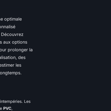
se optimale
onnalisé
. Découvrez
ts aux options
pour prolonger la
lisation, des
estimer les
 longtemps.
 intempéries. Les
le
PVC
,