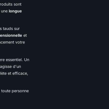
produits sont
i une
longue
s tauds sur
mensionnelle
et
cacement votre
re essentiel. Un
'agisse d'un
ète et efficace,
r toute personne