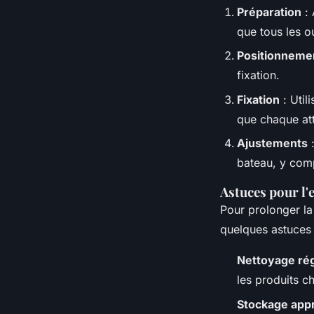
Préparation
: 
que tous les o
Positionneme
fixation.
Fixation
: Util
que chaque atta
Ajustements
:
bateau, y com
Astuces pour l'e
Pour prolonger l
quelques astuces 
Nettoyage rég
les produits c
Stockage app