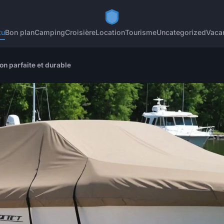
tu
Bon plan
Camping
Croisière
Location
Tourisme
Uncategorized
Vaca
on parfaite et durable