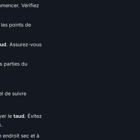
mencer. Vérifiez
 les points de
aud
. Assurez-vous
s parties du
iel de suivre
yer le
taud
. Évitez
x.
n endroit sec et à