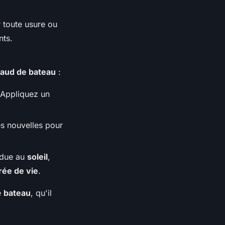
 toute usure ou
nts.
taud de bateau
:
 Appliquez un
s nouvelles pour
 due au
soleil
,
rée de vie
.
e
bateau
, qu'il