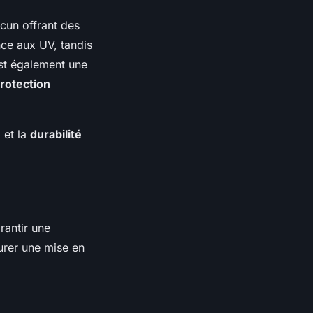
acun offrant des
nce aux UV, tandis
t également une
rotection
n
et la
durabilité
rantir une
surer une mise en